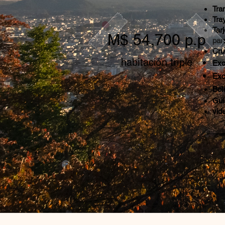
Tra
Tra
Tar
M$ 54,700 p.p
par
Cru
habitación triple
Exc
Exc
Bol
Guía
vid