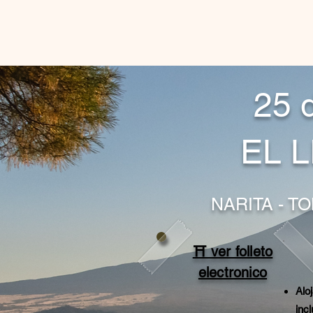
25 
EL 
NARITA - TO
⛩ ver folleto
electronico
Alo
inc