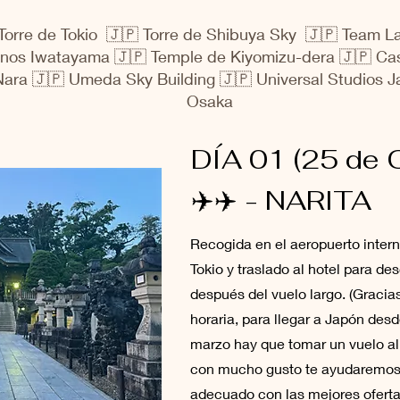
Torre de Tokio 🇯🇵 Torre de Shibuya Sky 🇯🇵 Team L
nos Iwatayama 🇯🇵 Temple de Kiyomizu-dera 🇯🇵 Cas
Nara 🇯🇵 Umeda Sky Building 🇯🇵 Universal Studios 
Osaka
DÍA 01 (25 de O
✈️✈️ - NARITA
Recogida en el aeropuerto intern
Tokio y traslado al hotel para de
después del vuelo largo. (Gracias
horaria, para llegar a Japón des
marzo hay que tomar un vuelo al 
con mucho gusto te ayudaremos 
adecuado con las mejores oferta