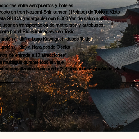
nsportes entre aeropuertos y hoteles
yecto en tren Nozomi-Shinkansen (1ªclase) de Tokio a Kioto
jeta SUICA (recargable) con 6,000 Yen de saldo activo
a usar en transportacion de metro, tren y autobuses.
cero por el Rio Sumidagawa en Tokio
ursión (1 dia) a Lago Kawaguchi desde Tokio
ursión
(1 dia)
a Nara desde Osaka
etos de e
ntrada a 10 atracciones*
 multiligüe durante todo el viaje
eo personalizado de recuerdo (3-4 semanas después del viaje)