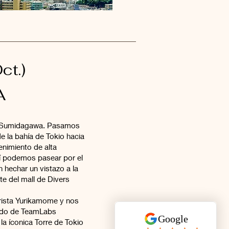
ct.)
A
ío Sumidagawa. Pasamos
de la bahía de Tokio hacia
enimiento de alta
quí podemos pasear por el
 hechar un vistazo a la
e del mall de Divers
urista Yurikamome y nos
ndo de TeamLabs
la íconica Torre de Tokio