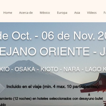
Home
Acerca de
México
Europa
Asia
Vídeos
F
de Oct. - 06 de Nov. 
LEJANO ORIENTE - J
KIO - OSAKA - KIOTO - NARA -
LAGO 
Incluido en el viaje (min. 4 max. 10
participantes
):
jamiento (12 noches) en hoteles seleccionados con desayuno bufet
luido