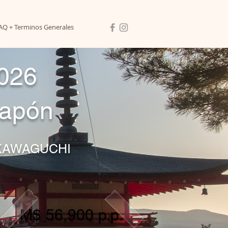
AQ + Terminos Generales
2026
apón
KAWAGUCHI
M$ 56,900 p.p.