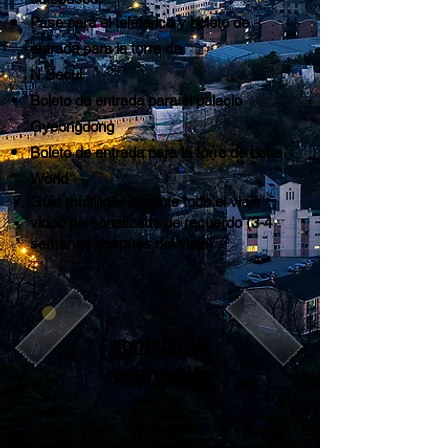
Pase para el
teleférico y boleto de
entrada para la torre de
N Seoul
Boleto de entrada para el palacio
Gyeongdong
Boleto de entrada para la torre de Lotte
World
Guía multiligüe durante todo el viaje
video personalizado de recuerdo (3-4
semanas después del viaje)
contacto &
reservación