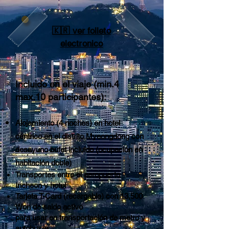
🇰🇷 ver folleto
electronico
Incluido en el viaje (min.4
max.10
participantes
):
Alojamiento (4 noches) en hotel
céntrico en el distrito Myeongdong
con
desayuno bufet incluido (ocupación en
habitación doble
)
Transportes entre el aeropuerto
Incheon y hotel
Tarjeta T-Card (recargable) con 13,500
Won de saldo activo
para usar en transportación de metro y
autobuses.