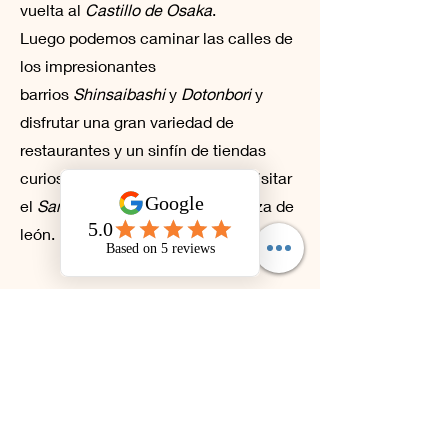
vuelta al
Castillo de Osaka
.
Luego podemos caminar las calles de
los impresionantes
barrios
Shinsaibashi
y
Dotonbori
y
disfrutar una gran variedad de
restaurantes y un sinfín de tiendas
curiosas. Tampoco puede faltar visitar
el
Santuario Namba
con su cabeza de
león.